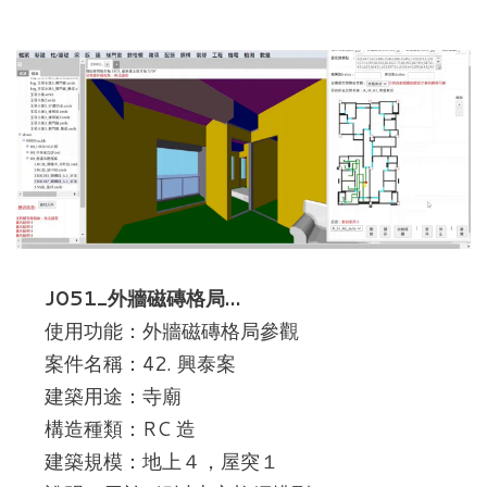
J051_外牆磁磚格局…
使用功能：外牆磁磚格局參觀
案件名稱：42. 興泰案
建築用途：寺廟
構造種類：RC 造
建築規模：地上４，屋突１