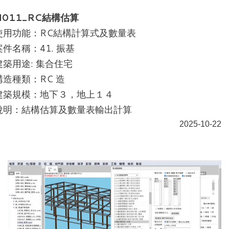
H011_RC結構估算
使用功能：RC結構計算式及數量表
案件名稱：41. 振基
建築用途: 集合住宅
構造種類：RC 造
建築規模：地下３，地上１４
說明：結構估算及數量表輸出計算
2025-10-22