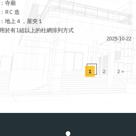
：寺廟
：RC 造
：地上４，屋突１
用於有1組以上的柱網排列方式
2025-10-22
1
2
2 »