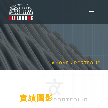
HOME
PORTFOLIO
實績圖影
PORTFOLIO