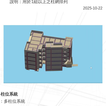
說明：用於1組以上之柱網排列
2025-10-22
_多柱位系統
：多柱位系統