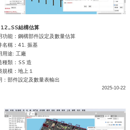
012_SS結構估算
用功能：鋼構部件設定及數量估算
件名稱：41. 振基
用用途: 工廠
造種類：SS 造
築規模：地上１
明：部件設定及數量表輸出
2025-10-22