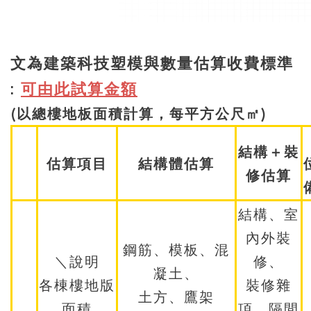
文為建築科技塑模與數量估算收費標準
:
可由此試算金額
(以總樓地板面積計算，每平方公尺㎡)
結構＋裝
估算項目
結構體估算
修估算
結構、室
內外裝
鋼筋、模板、混
＼說明
修、
凝土、
各棟樓地版
裝修雜
土方、鷹架
面積
項、隔間