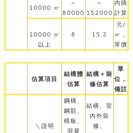
～
～
內插
10000 ㎡
80000
152000
計算
元/
10000 ㎡
8
15.2
㎡，
以上
單價
單
結構體
結構＋裝
估算項目
位，
估算
修估算
備註
鋼構、
結構、室
鋼筋、
內外裝
模板、
＼說明
修、
混凝