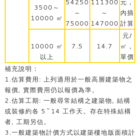
54250
111300
元，
3500～
～
～
內插
10000 ㎡
75000
147000
計算
元/
10000 ㎡
7.5
14.7
㎡，
以上
單價
補充說明：
1.估算費用: 上列適用於一般高層建築物之
報價, 實際費用仍以報價為準。
2.估算工期: 一般尋常結構之建築物, 結構
或裝修約各 5~14 工作天。存在特殊結構
者, 工期另估。
3.一般建築物計價方式以建築樓地版面積計