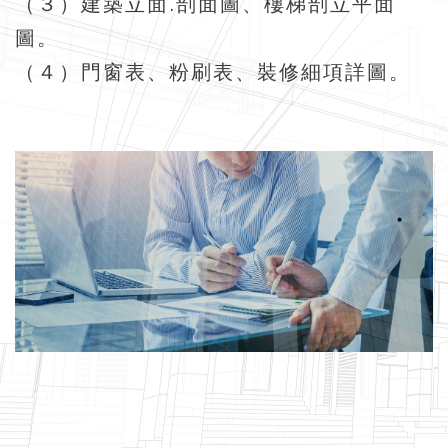
（３）建築立面.剖面圖、樓梯剖立平面
圖。
（４）門窗表、粉刷表、裝修細項詳圖。