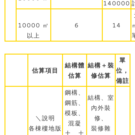
140000
10000 ㎡
6
14
以上
單
結構體
結構＋裝
估算項目
位，
估算
修估算
備註
鋼構、
結構、室
鋼筋、
內外裝
模板、
＼說明
修、
混凝
各棟樓地版
裝修雜
土、土