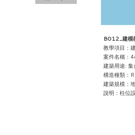
B012_建模
教學項目：建
案件名稱：44
建築用途: 
構造種類：R
建築規模：地
說明：柱位