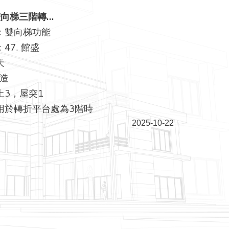
雙向梯三階轉…
：雙向梯功能
47. 館盛
天
C造
上3，屋突1
用於轉折平台處為3階時
2025-10-22