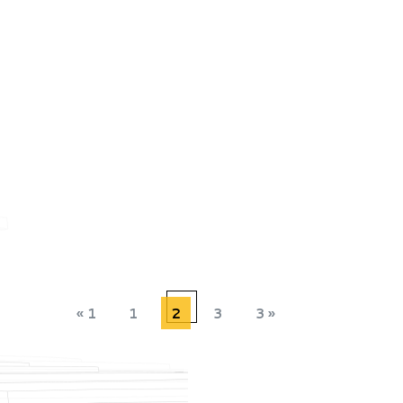
« 1
1
2
3
3 »