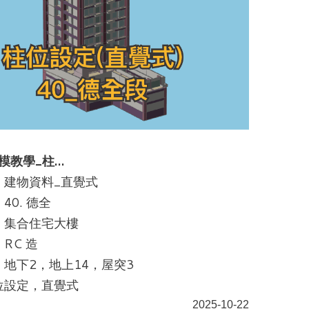
建模教學_柱…
：建物資料_直覺式
40. 德全
：集合住宅大樓
RC 造
地下2，地上14，屋突3
位設定，直覺式
2025-10-22