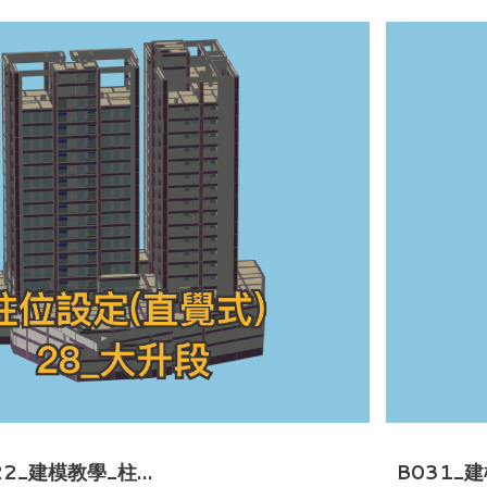
22_建模教學_柱…
B031_