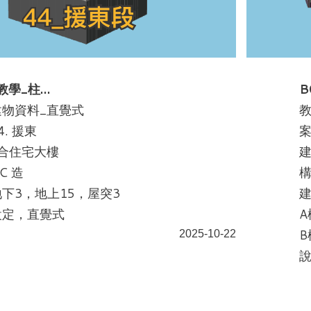
教學_柱…
B
物資料_直覺式
. 援東
案
集合住宅大樓
建
C 造
構
下3，地上15，屋突3
設定，直覺式
A
B
2025-10-22