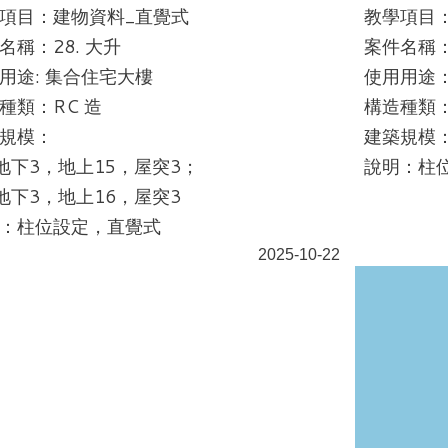
項目：建物資料_直覺式
教學項目
名稱：28. 大升
案件名稱：
用途: 集合住宅大樓
使用用途
種類：RC 造
構造種類：
規模：
建築規模：
地下3，地上15，屋突3；
說明：柱
地下3，地上16，屋突3
：柱位設定，直覺式
2025-10-22