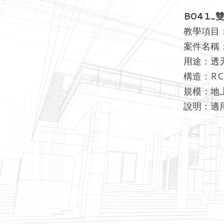
B041_
教學項目
案件名稱：
用途：透
構造：R
規模：地
說明：適