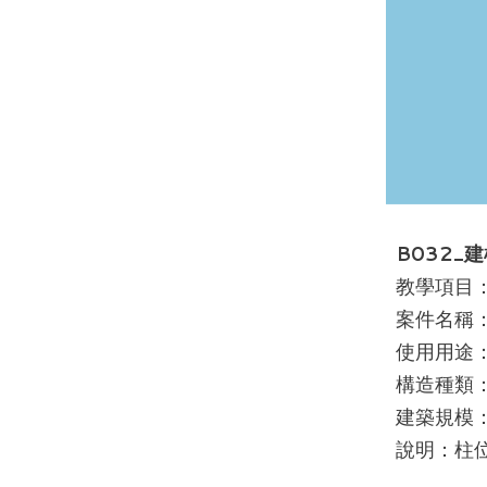
B032_
教學項目
案件名稱：
使用用途
構造種類：
建築規模：
說明：柱