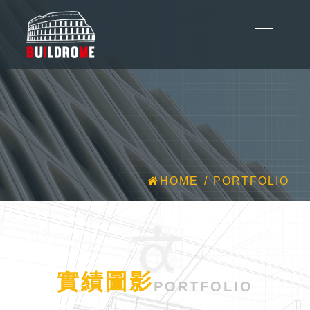
HOME
PORTFOLIO
實績圖影
PORTFOLIO