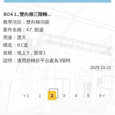
B041_雙向梯三階轉…
教學項目：雙向梯功能
案件名稱：47. 館盛
用途：透天
構造：RC造
規模：地上3，屋突1
說明：適用於轉折平台處為3階時
2025-10-22
« 1
1
2
3
4
5
9 »