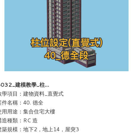
B032_建模教學_柱…
教學項目：建物資料_直覺式
案件名稱：40. 德全
使用用途：集合住宅大樓
構造種類：RC 造
建築規模：地下2，地上14，屋突3