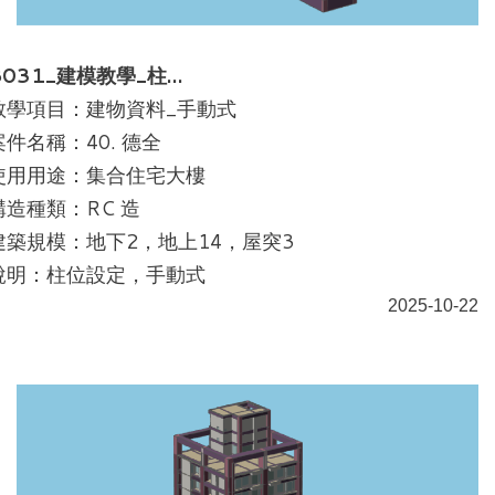
B031_建模教學_柱…
教學項目：建物資料_手動式
案件名稱：40. 德全
使用用途：集合住宅大樓
構造種類：RC 造
建築規模：地下2，地上14，屋突3
說明：柱位設定，手動式
2025-10-22