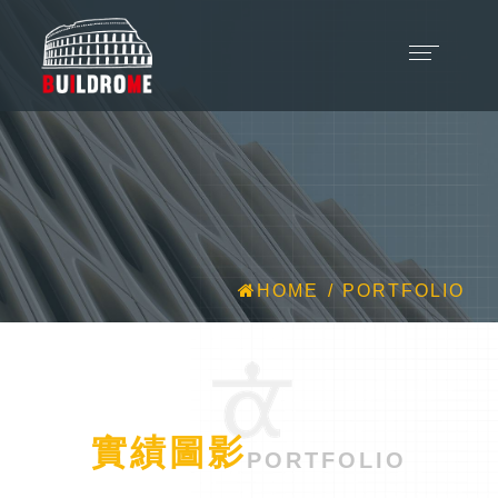
HOME
PORTFOLIO
實績圖影
PORTFOLIO